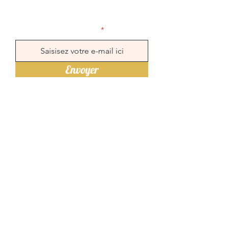
Newsletter
Envoyer
Liens rapides
Menu
Réserver une table
Commander en ligne